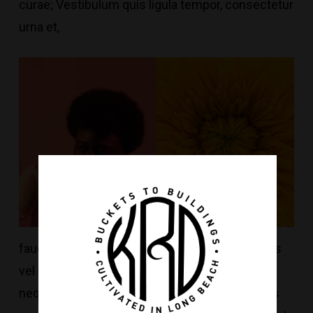
curae; Vestibulum quis ligula tempor, consectetur
urna et,
faucibus enim. In aliquam tempus porta. Mauris
vel finibus risus. Maecenas egestas mi sed
neque finibus, nec faucibus ipsum aliquet. Duis